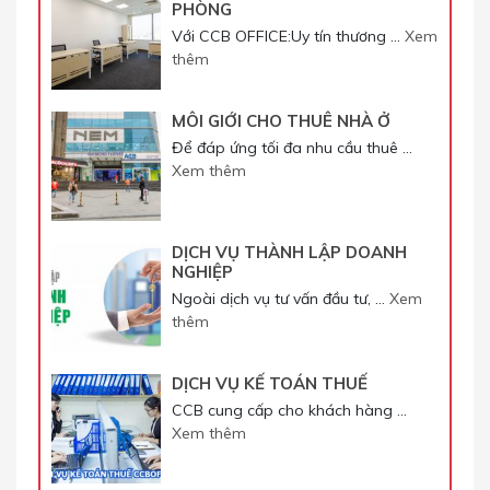
PHÒNG
Với CCB OFFICE:Uy tín thương …
Xem
thêm
MÔI GIỚI CHO THUÊ NHÀ Ở
Để đáp ứng tối đa nhu cầu thuê …
Xem thêm
DỊCH VỤ THÀNH LẬP DOANH
NGHIỆP
Ngoài dịch vụ tư vấn đầu tư, …
Xem
thêm
DỊCH VỤ KẾ TOÁN THUẾ
CCB cung cấp cho khách hàng …
Xem thêm