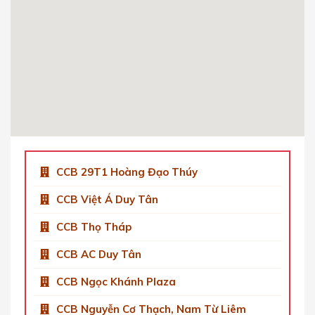
0904 92 0082
Get Directions
CCB Việt Á Tower Duy Tân
Số 9 Phố Duy Tân, Dịch Vọng Hậu, Cầu Giấy,
Hà Nội, Việt Nam
0904 92 0082
Get Directions
CCB 29T1 Hoàng Đạo Thúy
CCB Việt Á Duy Tân
CCB Thọ Tháp
CCB AC Duy Tân
CCB Ngọc Khánh Plaza
CCB Nguyễn Cơ Thạch, Nam Từ Liêm