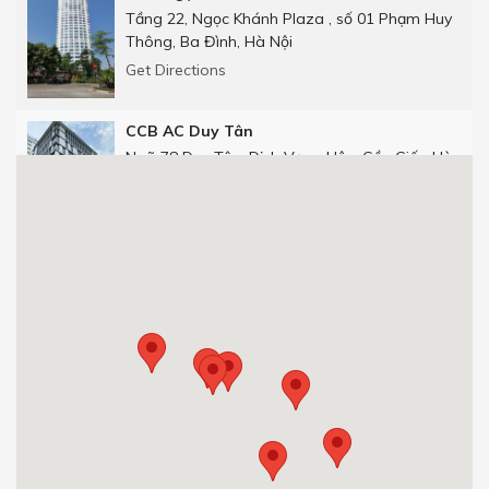
Tầng 22, Ngọc Khánh Plaza , số 01 Phạm Huy
Thông, Ba Đình, Hà Nội
Get Directions
CCB AC Duy Tân
Ngõ 78 Duy Tân, Dịch Vọng Hậu, Cầu Giấy, Hà
Nội
Get Directions
CCB Số 25 phố Thọ Tháp
Số 25 phố Thọ Tháp, Dịch Vọng Hậu, Cầu Giấy,
Hà Nội.
0904 92 0082
Get Directions
CCB 29T1 Hoàng Đạo Thúy
Tòa nhà 29T1, Hoàng Đạo Thúy, Trung Hòa,
Cầu Giấy, Hà Nội, Việt Nam.