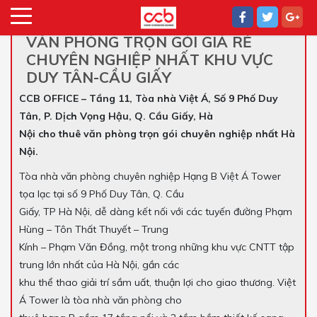
VĂN PHÒNG TRỌN GÓI GIÁ RẺ
CHUYÊN NGHIỆP NHẤT KHU VỰC
DUY TÂN-CẦU GIẤY
CCB OFFICE – Tầng 11, Tòa nhà Việt Á, Số 9 Phố Duy
Tân, P. Dịch Vọng Hậu, Q. Cầu Giấy, Hà
Nội cho thuê văn phòng trọn gói chuyên nghiệp nhất Hà
Nội.
Tòa nhà văn phòng chuyên nghiệp Hạng B Việt Á Tower
tọa lạc tại số 9 Phố Duy Tân, Q. Cầu
Giấy, TP
Hà Nội, dễ dàng kết nối với các tuyến đường Phạm
Hùng – Tôn Thất Thuyết – Trung
Kính – Phạm Văn Đồng, một trong những khu vực CNTT tập
trung lớn nhất của Hà Nội, gần các
khu thể thao giải trí sầm uất, thuận lợi cho giao thương. Việt
Á Tower là tòa nhà văn phòng cho