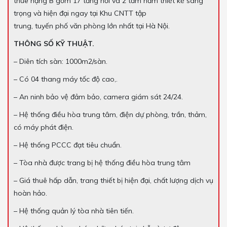
thuê hạng B gồm 17 tầng nổi và 2 tầm hầm thiết kế sang
trọng và hiện đại ngay tại Khu CNTT tập
trung, tuyến phố văn phòng lớn nhất tại Hà Nội.
THÔNG SỐ KỸ THUẬT.
– Diên tích sàn: 1000m2/sàn.
– Có 04 thang máy tốc độ cao,.
– An ninh bảo vệ đảm bảo, camera giám sát 24/24.
– Hệ thống điều hòa trung tâm, điện dự phòng, trần, thảm,
có máy phát điện.
– Hệ thống PCCC đạt tiêu chuẩn.
– Tòa nhà được trang bị hệ thống điều hòa trung tâm
– Giá thuê hấp dẫn, trang thiết bị hiện đại, chất lượng dịch vụ
hoàn hảo.
– Hệ thống quản lý tòa nhà tiên tiến.