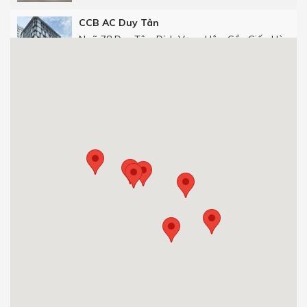
CCB AC Duy Tân
Ngõ 78 Duy Tân, Dịch Vọng Hậu, Cầu Giấy, Hà
Nội
Get Directions
CCB Số 25 phố Thọ Tháp
Số 25 phố Thọ Tháp, Dịch Vọng Hậu, Cầu Giấy,
Hà Nội.
0904 92 0082
Get Directions
CCB 29T1 Hoàng Đạo Thúy
Tòa nhà 29T1, Hoàng Đạo Thúy, Trung Hòa,
Cầu Giấy, Hà Nội, Việt Nam.
0904 92 0082
Get Directions
CCB Việt Á Tower Duy Tân