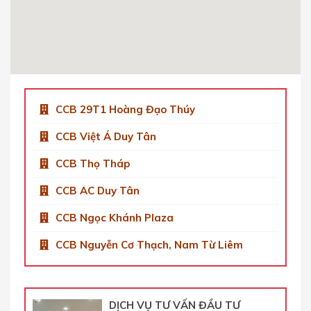
Số 9 Phố Duy Tân, Dịch Vọng Hậu, Cầu Giấy,
Hà Nội, Việt Nam
0904 92 0082
Get Directions
CCB 29T1 Hoàng Đạo Thúy
CCB Việt Á Duy Tân
CCB Thọ Tháp
CCB AC Duy Tân
CCB Ngọc Khánh Plaza
CCB Nguyễn Cơ Thạch, Nam Từ Liêm
DỊCH VỤ TƯ VẤN ĐẦU TƯ