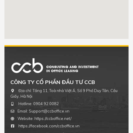
CCB Việt Á Tower Duy Tân
Số 9 Phố Duy Tân, Dịch Vọng Hậu, Cầu Giấy,
Hà Nội, Việt Nam
0904 92 0082
Get Directions
CÔNG TY CỔ PHẦN ĐẦU TƯ CCB
Địa chỉ:
Tầng 11, Toà nhà Việt Á, Số 9 Phố Duy Tân, Cầu
Giấy, Hà Nội
Hotline:
0904 92 0082
Email:
Support@ccboffice.vn
Website:
https://ccboffice.net/
https://facebook.com/ccboffice.vn