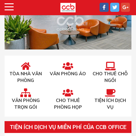
TÒA NHÀ VĂN
VĂN PHÒNG ẢO
CHO THUÊ CHỖ
PHÒNG
NGỒI
VĂN PHÒNG
CHO THUÊ
TIỆN ÍCH DỊCH
TRỌN GÓI
PHÒNG HỌP
VỤ
TIỆN ÍCH DỊCH VỤ MIỄN PHÍ CỦA CCB OFFICE