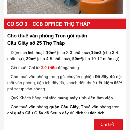
CƠ SỞ 3 - CCB OFFICE THỌ THÁP
Cho thuê văn phòng Trọn gói quận
Cầu Giấy số 25 Thọ Tháp
– Diện tích linh hoạt:
10m²
(cho 2-3 nhân sự),
15m2
(cho 3-4
nhân sự),
20m²
(cho 4-5 nhân sự),
50m²
(cho 10-12 nhân sự)
– Giá thuê: Chỉ từ
3
​.0
triệu
đồng/tháng.
– Cho thuê văn phòng trọng gói chuyên nghiệp
Đã đầy đủ
nội
thất văn phòng, tiện ích đầy đủ, khách đến thuê
tiết kiệm 95%
phí setup văn phòng.
– Quý Khách hàng chỉ việ
c
mang máy tính đến làm việc.
– Cho thuê văn phòng
quận Cầu Giấy
, Thuê văn phòng trọn
gói
quận Cầu Giấy
đã Setup đầy đủ dịch vụ tiện tích.
Chi tiết..