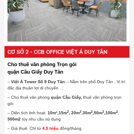
CƠ SỞ 2 - CCB OFFICE VIỆT Á DUY TÂN
Cho thuê văn phòng Trọn gói
quận Cầu Giấy Duy Tân
–
Việt Á Tower Số 9 Duy Tân
– Nằm trên phố Duy Tân : Vị trí
đắc địa thuận lợi di chuyển …
–
Cho thuê văn phòng
quận Cầu Giấy,
thuê văn phòng trọn
gói.
2
2
2
2
2
– Diện tích linh hoạt:
10m²,15m
, 20m
,30m
,50m
,100m
,
500m2
tùy nhu cầu sử dụng
– Giá thuê: Chỉ từ
4
.5
triệu
đồng/tháng.