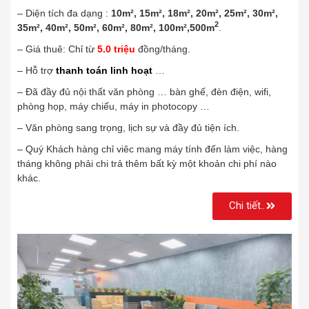
– Diện tích đa dạng :
10m², 15m², 18m², 20m², 25m², 30m²,
2
35m², 40m², 50m², 60m², 80m², 100m²,500m
.
– Giá thuê: Chỉ từ
5.0 triệu
đồng/tháng.
– Hỗ trợ
thanh toán linh hoạt
…
– Đã đầy đủ nội thất văn phòng … bàn ghế, đèn điện, wifi,
phòng họp, máy chiếu, máy in photocopy …
– Văn phòng sang trọng, lịch sự và đầy đủ tiện ích.
– Quý Khách hàng chỉ viêc mang máy tính đến làm việc, hàng
tháng không phải chi trả thêm bất kỳ một khoản chi phí nào
khác.
Chi tiết..