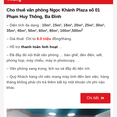
Cho thuê văn phòng Ngọc Khánh Plaza số 01
Phạm Huy Thông, Ba Đình
– Diện tích đa dạng :
10m², 15m², 18m², 20m², 25m², 30m²,
2
35m², 40m², 50m², 60m², 80m², 100m²,500m
.
– Giá thuê: Chỉ từ
6
.0
triệu
đồng/tháng.
– Hỗ trợ
thanh toán linh hoạt
…
– Đã đầy đủ nội thất văn phòng … bàn ghế, đèn điện, wifi,
phòng họp, máy chiếu, máy in photocopy …
– Văn phòng sang trọng, lịch sự và đầy đủ tiện ích.
– Quý Khách hàng chỉ viêc mang máy tính đến làm việc, hàng
tháng không phải chi trả thêm bất kỳ một khoản chi phí nào
khác.
Chi tiết..