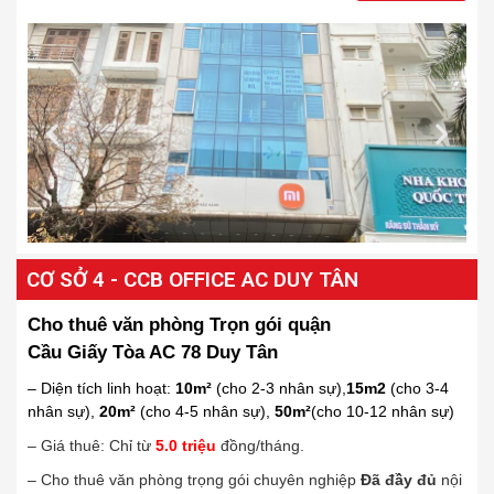
CƠ SỞ 4 - CCB OFFICE AC DUY TÂN
Cho thuê văn phòng Trọn gói quận
Cầu Giấy Tòa AC 78 Duy Tân
– Diện tích linh hoạt:
10m²
(cho 2-3 nhân sự),
15m2
(cho 3-4
nhân sự),
20m²
(cho 4-5 nhân sự),
50m²
(cho 10-12 nhân sự)
– Giá thuê: Chỉ từ
5
.0
triệu
đồng/tháng.
– Cho thuê văn phòng trọng gói chuyên nghiệp
Đã đầy đủ
nội