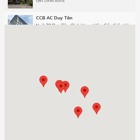
Get Directions
CCB AC Duy Tân
Ngõ 78 Duy Tân, Dịch Vọng Hậu, Cầu Giấy, Hà
Nội
Get Directions
CCB Số 25 phố Thọ Tháp
Số 25 phố Thọ Tháp, Dịch Vọng Hậu, Cầu Giấy,
Hà Nội.
0904 92 0082
Get Directions
CCB 29T1 Hoàng Đạo Thúy
Tòa nhà 29T1, Hoàng Đạo Thúy, Trung Hòa,
Cầu Giấy, Hà Nội, Việt Nam.
0904 92 0082
Get Directions