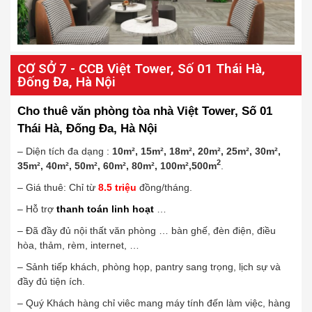
CƠ SỞ 7 - CCB Việt Tower, Số 01 Thái Hà,
Đống Đa, Hà Nội
Cho thuê văn phòng tòa nhà Việt Tower, Số 01
Thái Hà, Đống Đa, Hà Nội
– Diện tích đa dạng :
10m², 15m², 18m², 20m², 25m², 30m²,
2
35m², 40m², 50m², 60m², 80m², 100m²,500m
.
– Giá thuê: Chỉ từ
8
.
5
triệu
đồng/tháng.
– Hỗ trợ
thanh toán linh hoạt
…
– Đã đầy đủ nội thất văn phòng … bàn ghế, đèn điện, điều
hòa, thảm, rèm, internet, …
– Sảnh tiếp khách, phòng họp, pantry sang trọng, lịch sự và
đầy đủ tiện ích.
– Quý Khách hàng chỉ viêc mang máy tính đến làm việc, hàng