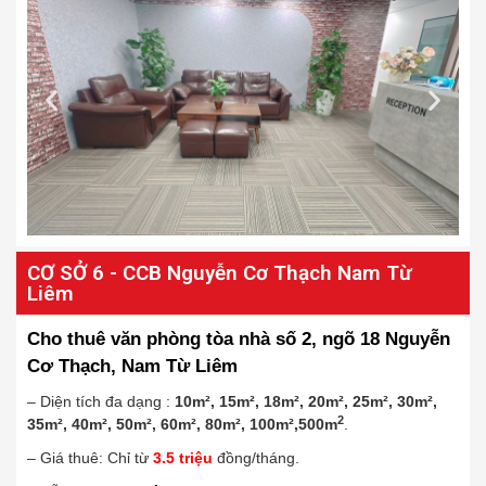
CƠ SỞ 6 - CCB Nguyễn Cơ Thạch Nam Từ
Liêm
Cho thuê văn phòng tòa nhà số 2, ngõ 18 Nguyễn
Cơ Thạch, Nam Từ Liêm
– Diện tích đa dạng :
10m², 15m², 18m², 20m², 25m², 30m²,
2
35m², 40m², 50m², 60m², 80m², 100m²,500m
.
– Giá thuê: Chỉ từ
3
.
5
triệu
đồng/tháng.