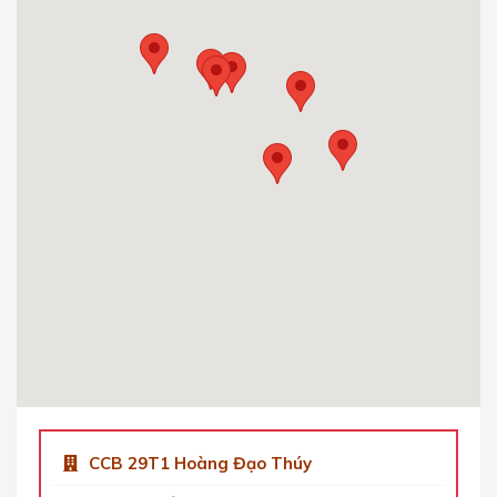
Hà Nội.
0904 92 0082
Get Directions
CCB 29T1 Hoàng Đạo Thúy
Tòa nhà 29T1, Hoàng Đạo Thúy, Trung Hòa,
Cầu Giấy, Hà Nội, Việt Nam.
0904 92 0082
Get Directions
CCB Việt Á Tower Duy Tân
Số 9 Phố Duy Tân, Dịch Vọng Hậu, Cầu Giấy,
Hà Nội, Việt Nam
0904 92 0082
Get Directions
CCB 29T1 Hoàng Đạo Thúy