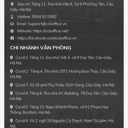
Địa chỉ:
Tầng 11, Toà nhà Việt Á, Số 9 Phố Duy Tân, Cầu
Giấy, Hà Nội
Hotline:
0904 92 0082
Email:
Support@ccboffice.vn
Website:
https://ccboffice.net/
https://facebook.com/ccboffice.vn
CHI NHÁNH VĂN PHÒNG
Cơ sở 1: Tầng 11, tòa nhà Việt Á, số 9 Duy Tân, Cầu Giấy,
Hà Nội.
Cơ sở 2: Tầng 4, Tòa nhà 29T1 Hoàng Đạo Thúy, Cầu Giấy,
Hà Nội
Cơ sở 3: Số 25 phố Thọ Tháp, Dịch Vọng, Cầu Giấy, Hà Nội.
Cơ sở 4: Tầng 8, Tòa nhà AC Building, 78 Duy Tân, Cầu Giấy,
Hà Nội.
Cơ sở 5: Tầng 22, Ngọc Khánh Plaza , số 01 Phạm Huy
Thông, Ba Đình, Hà Nội.
Cơ sở 6: Số 2, ngõ 18 Nguyễn Cơ Thạch, Nam Từ Liêm, Hà
Nội.