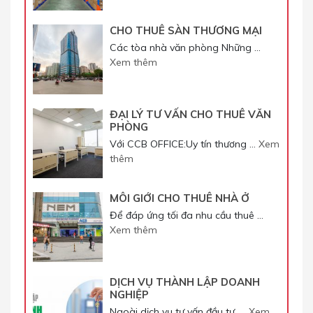
CHO THUÊ SÀN THƯƠNG MẠI
Các tòa nhà văn phòng Những …
Xem thêm
ĐẠI LÝ TƯ VẤN CHO THUÊ VĂN
PHÒNG
Với CCB OFFICE:Uy tín thương …
Xem
thêm
MÔI GIỚI CHO THUÊ NHÀ Ở
Để đáp ứng tối đa nhu cầu thuê …
Xem thêm
DỊCH VỤ THÀNH LẬP DOANH
NGHIỆP
Ngoài dịch vụ tư vấn đầu tư, …
Xem