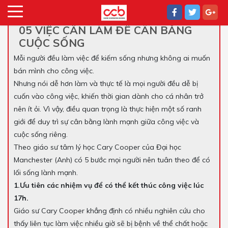
05 VIỆC CẦN LÀM ĐỂ CÂN BẰNG
CUỘC SỐNG
Mỗi người đều làm việc để kiếm sống nhưng không ai muốn
bán mình cho công việc.
Nhưng nói dễ hơn làm và thực tế là mọi người đều dễ bị
cuốn vào công việc, khiến thời gian dành cho cá nhân trở
nên ít ỏi. Vì vậy, điều quan trọng là thực hiện một số ranh
giới để duy trì sự cân bằng lành mạnh giữa công việc và
cuộc sống riêng.
Theo giáo sư tâm lý học Cary Cooper của Đại học
Manchester (Anh) có 5 bước mọi người nên tuân theo để có
lối sống lành mạnh.
1.Ưu tiên các nhiệm vụ để có thể kết thúc công việc lúc
17h.
Giáo sư Cary Cooper khẳng định có nhiều nghiên cứu cho
thấy liên tục làm việc nhiều giờ sẽ bị bệnh về thể chất hoặc