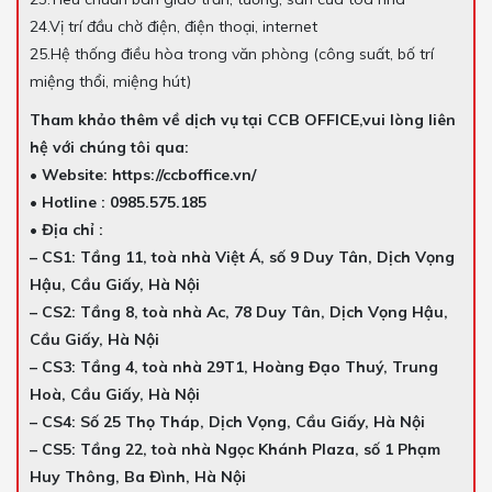
24.Vị trí đầu chờ điện, điện thoại, internet
25.Hệ thống điều hòa trong văn phòng (công suất, bố trí
miệng thổi, miệng hút)
Tham khảo thêm về dịch vụ tại CCB OFFICE,vui lòng liên
hệ với chúng tôi qua:
• Website: https://ccboffice.vn/
• Hotline : 0985.575.185
• Địa chỉ :
– CS1: Tầng 11, toà nhà Việt Á, số 9 Duy Tân, Dịch Vọng
Hậu, Cầu Giấy, Hà Nội
– CS2: Tầng 8, toà nhà Ac, 78 Duy Tân, Dịch Vọng Hậu,
Cầu Giấy, Hà Nội
– CS3: Tầng 4, toà nhà 29T1, Hoàng Đạo Thuý, Trung
Hoà, Cầu Giấy, Hà Nội
– CS4: Số 25 Thọ Tháp, Dịch Vọng, Cầu Giấy, Hà Nội
– CS5: Tầng 22, toà nhà Ngọc Khánh Plaza, số 1 Phạm
Huy Thông, Ba Đình, Hà Nội