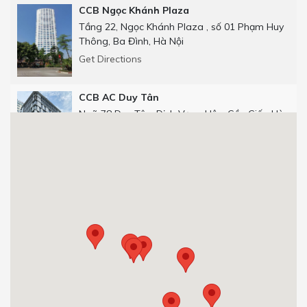
CCB Ngọc Khánh Plaza
Tầng 22, Ngọc Khánh Plaza , số 01 Phạm Huy
Thông, Ba Đình, Hà Nội
Get Directions
CCB AC Duy Tân
Ngõ 78 Duy Tân, Dịch Vọng Hậu, Cầu Giấy, Hà
Nội
Get Directions
CCB Số 25 phố Thọ Tháp
Số 25 phố Thọ Tháp, Dịch Vọng Hậu, Cầu Giấy,
Hà Nội.
0904 92 0082
Get Directions
CCB 29T1 Hoàng Đạo Thúy
Tòa nhà 29T1, Hoàng Đạo Thúy, Trung Hòa,