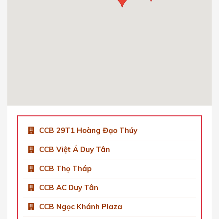
Cầu Giấy, Hà Nội, Việt Nam.
0904 92 0082
Get Directions
CCB Việt Á Tower Duy Tân
Số 9 Phố Duy Tân, Dịch Vọng Hậu, Cầu Giấy,
Hà Nội, Việt Nam
0904 92 0082
Get Directions
CCB 29T1 Hoàng Đạo Thúy
CCB Việt Á Duy Tân
CCB Thọ Tháp
CCB AC Duy Tân
CCB Ngọc Khánh Plaza