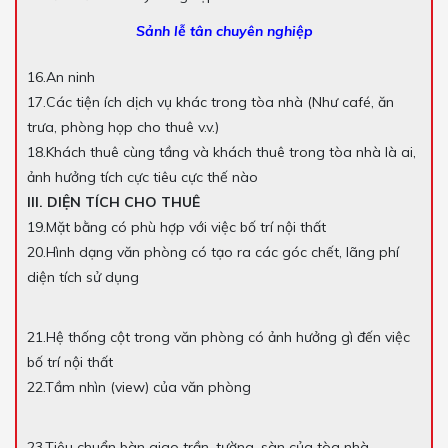
Sảnh lễ tân chuyên nghiệp
16.An ninh
17.Các tiện ích dịch vụ khác trong tòa nhà (Như café, ăn
trưa, phòng họp cho thuê v.v.)
18.Khách thuê cùng tầng và khách thuê trong tòa nhà là ai,
ảnh hưởng tích cực tiêu cực thế nào
III. DIỆN TÍCH CHO THUÊ
19.Mặt bằng có phù hợp với việc bố trí nội thất
20.Hình dạng văn phòng có tạo ra các góc chết, lãng phí
diện tích sử dụng
21.Hệ thống cột trong văn phòng có ảnh hưởng gì đến việc
bố trí nội thất
22.Tầm nhìn (view) của văn phòng
23.Tiêu chuẩn bàn giao trần, tường, sàn của tòa nhà