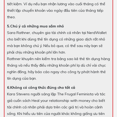
tiết kiệm. Ví dụ nếu bạn nhận lương vào cuối tháng có thể
thiết lập chuyển khoản vào ngày đầu tiên của tháng tiếp
theo.
5.Chú ý cả những mua sắm nhỏ
Sara Rathner, chuyên gia tài chính cá nhân tại NerdWallet
cho biết khi dùng thẻ tín dụng có những giao dịch rất nhỏ
mà bạn không chú ý. Nếu bỏ qua, có thể sau này bạn sẽ
phải chịu những khoản phí lớn hơn.
Rathner khuyên nên kiểm tra bảng sao kê thẻ tín dụng hàng
tháng và nếu thấy điều những khoản phí lạ dù chỉ vài chục
nghìn đồng, hãy báo cáo ngay cho công ty phát hành thẻ
tín dụng của bạn.
6.Không có công thức đúng cho tất cả
Kara Stevens người sáng lập The Frugal Feminista và tác
giả cuốn sách Heal your relationship with money cho biết
tài chính cá nhân phải dựa trên các giá trị và hoàn cảnh
sống. Khi hiểu ưu tiên của người khác không giống ưu tiên