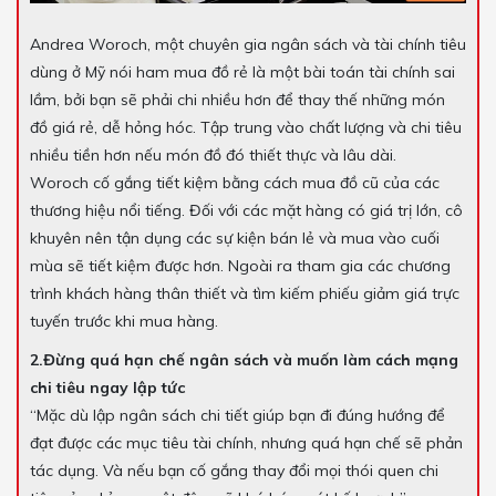
Andrea Woroch, một chuyên gia ngân sách và tài chính tiêu
dùng ở Mỹ nói ham mua đồ rẻ là một bài toán tài chính sai
lầm, bởi bạn sẽ phải chi nhiều hơn để thay thế những món
đồ giá rẻ, dễ hỏng hóc. Tập trung vào chất lượng và chi tiêu
nhiều tiền hơn nếu món đồ đó thiết thực và lâu dài.
Woroch cố gắng tiết kiệm bằng cách mua đồ cũ của các
thương hiệu nổi tiếng. Đối với các mặt hàng có giá trị lớn, cô
khuyên nên tận dụng các sự kiện bán lẻ và mua vào cuối
mùa sẽ tiết kiệm được hơn. Ngoài ra tham gia các chương
trình khách hàng thân thiết và tìm kiếm phiếu giảm giá trực
tuyến trước khi mua hàng.
2.Đừng quá hạn chế ngân sách và muốn làm cách mạng
chi tiêu ngay lập tức
“Mặc dù lập ngân sách chi tiết giúp bạn đi đúng hướng để
đạt được các mục tiêu tài chính, nhưng quá hạn chế sẽ phản
tác dụng. Và nếu bạn cố gắng thay đổi mọi thói quen chi