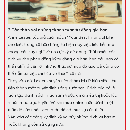
3.Cẩn thận với những thanh toán tự động gia hạn
Anne Lester, tác giả cuốn sách “Your Best Financial Life”
cho biết trong xã hội chúng ta hiện nay việc tiêu tiền mà
không cần suy nghĩ về nó cực kỳ dễ dàng. “Rất nhiều các
dịch vụ cho phép đăng ký tự động gia hạn, ban đầu bạn có
thể nghĩ nó tiện lợi, nhưng thực sự mua đồ quá dễ dàng có
thể dẫn tới việc chi tiêu vô thức”, cô nói.
Thay vào đó, Lester khuyên nên chậm lại để biến việc tiêu
tiền thành một quyết định sáng suốt hơn. Cách của cô là
luôn tạo danh sách mua sắm trước khi đi siêu thị hoặc lúc
muốn mua trực tuyến. Và khi mua online, nên dành một
tuần để cân nhắc xem món đồ có thực sự cần thiết.
Nên xóa các đăng ký định kỳ và hủy những dịch vụ bạn ít
hoặc không còn sử dụng nữa.