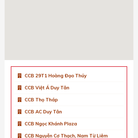
0904 92 0082
Get Directions
CCB Việt Á Tower Duy Tân
Số 9 Phố Duy Tân, Dịch Vọng Hậu, Cầu Giấy,
Hà Nội, Việt Nam
0904 92 0082
Get Directions
CCB 29T1 Hoàng Đạo Thúy
CCB Việt Á Duy Tân
CCB Thọ Tháp
CCB AC Duy Tân
CCB Ngọc Khánh Plaza
CCB Nguyễn Cơ Thạch, Nam Từ Liêm