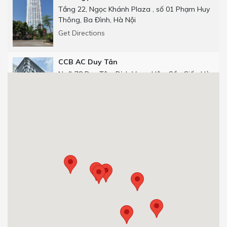
Tầng 22, Ngọc Khánh Plaza , số 01 Phạm Huy
Thông, Ba Đình, Hà Nội
Get Directions
CCB AC Duy Tân
Ngõ 78 Duy Tân, Dịch Vọng Hậu, Cầu Giấy, Hà
Nội
Get Directions
CCB Số 25 phố Thọ Tháp
Số 25 phố Thọ Tháp, Dịch Vọng Hậu, Cầu Giấy,
Hà Nội.
0904 92 0082
Get Directions
CCB 29T1 Hoàng Đạo Thúy
Tòa nhà 29T1, Hoàng Đạo Thúy, Trung Hòa,
Cầu Giấy, Hà Nội, Việt Nam.