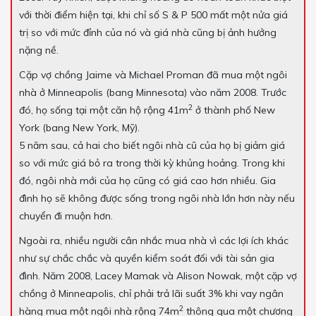
với thời điểm hiện tại, khi chỉ số S & P 500 mất một nửa giá
trị so với mức đỉnh của nó và giá nhà cũng bị ảnh hưởng
nặng nề.
Cặp vợ chồng Jaime và Michael Proman đã mua một ngôi
nhà ở Minneapolis (bang Minnesota) vào năm 2008. Trước
2
đó, họ sống tại một căn hộ rộng 41m
ở thành phố New
York (bang New York, Mỹ).
5 năm sau, cả hai cho biết ngôi nhà cũ của họ bị giảm giá
so với mức giá bỏ ra trong thời kỳ khủng hoảng. Trong khi
đó, ngôi nhà mới của họ cũng có giá cao hơn nhiều. Gia
đình họ sẽ không được sống trong ngôi nhà lớn hơn này nếu
chuyển đi muộn hơn.
Ngoài ra, nhiều người cân nhắc mua nhà vì các lợi ích khác
như sự chắc chắc và quyền kiểm soát đối với tài sản gia
đình. Năm 2008, Lacey Mamak và Alison Nowak, một cặp vợ
chồng ở Minneapolis, chỉ phải trả lãi suất 3% khi vay ngân
2
hàng mua một ngôi nhà rộng 74m
thông qua một chương