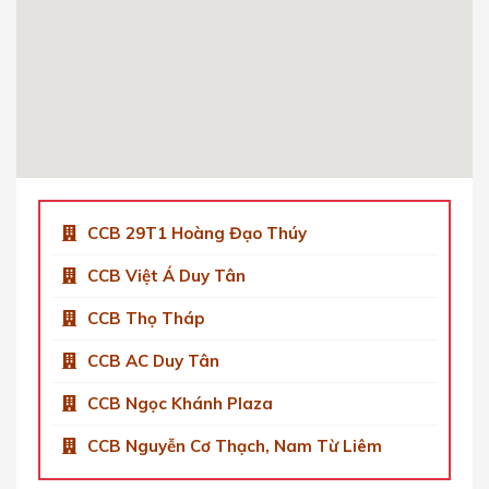
Get Directions
CCB Việt Á Tower Duy Tân
Số 9 Phố Duy Tân, Dịch Vọng Hậu, Cầu Giấy,
Hà Nội, Việt Nam
0904 92 0082
Get Directions
CCB 29T1 Hoàng Đạo Thúy
CCB Việt Á Duy Tân
CCB Thọ Tháp
CCB AC Duy Tân
CCB Ngọc Khánh Plaza
CCB Nguyễn Cơ Thạch, Nam Từ Liêm