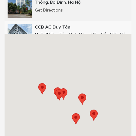
Thông, Ba Đình, Hà Nội
Get Directions
CCB AC Duy Tân
Ngõ 78 Duy Tân, Dịch Vọng Hậu, Cầu Giấy, Hà
Nội
Get Directions
CCB Số 25 phố Thọ Tháp
Số 25 phố Thọ Tháp, Dịch Vọng Hậu, Cầu Giấy,
Hà Nội.
0904 92 0082
Get Directions
CCB 29T1 Hoàng Đạo Thúy
Tòa nhà 29T1, Hoàng Đạo Thúy, Trung Hòa,
Cầu Giấy, Hà Nội, Việt Nam.
0904 92 0082