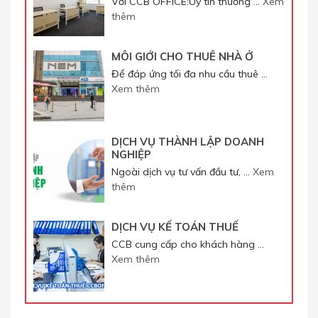
Với CCB OFFICE:Uy tín thương …
Xem
thêm
MÔI GIỚI CHO THUÊ NHÀ Ở
Để đáp ứng tối đa nhu cầu thuê …
Xem thêm
DỊCH VỤ THÀNH LẬP DOANH
NGHIỆP
Ngoài dịch vụ tư vấn đầu tư, …
Xem
thêm
DỊCH VỤ KẾ TOÁN THUẾ
CCB cung cấp cho khách hàng …
Xem thêm