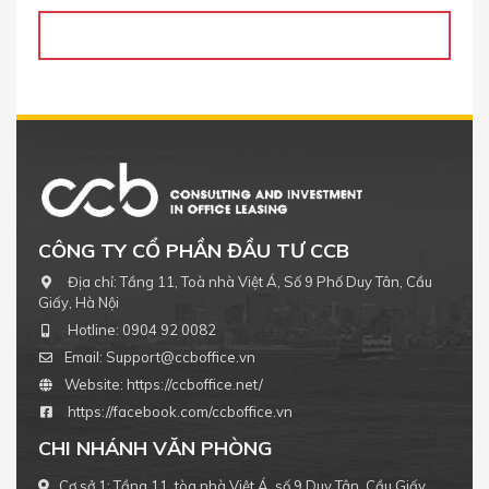
CÔNG TY CỔ PHẦN ĐẦU TƯ CCB
Địa chỉ:
Tầng 11, Toà nhà Việt Á, Số 9 Phố Duy Tân, Cầu
Giấy, Hà Nội
Hotline:
0904 92 0082
Email:
Support@ccboffice.vn
Website:
https://ccboffice.net/
https://facebook.com/ccboffice.vn
CHI NHÁNH VĂN PHÒNG
Cơ sở 1: Tầng 11, tòa nhà Việt Á, số 9 Duy Tân, Cầu Giấy,