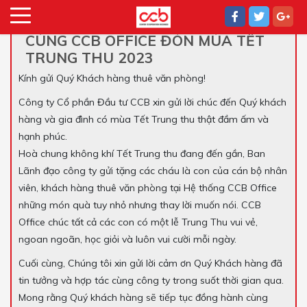
CÙNG CCB OFFICE ĐÓN MÙA TẾT
TRUNG THU 2023
Kính gửi Quý Khách hàng thuê văn phòng!
Công ty Cổ phần Đầu tư CCB xin gửi lời chúc đến Quý khách
hàng và gia đình có mùa Tết Trung thu thật đầm ấm và
hạnh phúc.
Hoà chung không khí Tết Trung thu đang đến gần, Ban
Lãnh đạo công ty gửi tặng các cháu là con của cán bộ nhân
viên, khách hàng thuê văn phòng tại Hệ thống CCB Office
những món quà tuy nhỏ nhưng thay lời muốn nói. CCB
Office chúc tất cả các con có một lễ Trung Thu vui vẻ,
ngoan ngoãn, học giỏi và luôn vui cười mỗi ngày.
Cuối cùng, Chúng tôi xin gửi lời cảm ơn Quý Khách hàng đã
tin tưởng và hợp tác cùng công ty trong suốt thời gian qua.
Mong rằng Quý khách hàng sẽ tiếp tục đồng hành cùng