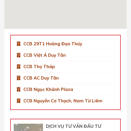
Số 9 Phố Duy Tân, Dịch Vọng Hậu, Cầu Giấy,
Hà Nội, Việt Nam
0904 92 0082
Get Directions
CCB 29T1 Hoàng Đạo Thúy
CCB Việt Á Duy Tân
CCB Thọ Tháp
CCB AC Duy Tân
CCB Ngọc Khánh Plaza
CCB Nguyễn Cơ Thạch, Nam Từ Liêm
DỊCH VỤ TƯ VẤN ĐẦU TƯ