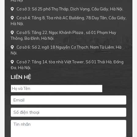
Cơ sở 3: Số 25 phố Thọ Tháp, Dịch Vọng, Cầu Giấy, Hà Nội.
Cơ sở 4: Tầng 8, Tòa nhà AC Building, 78 Duy Tân, Cầu Giấy,
Hà Nội.
Cơ sở 5: Tầng 22, Ngọc Khánh Plaza , số 01 Phạm Huy
Thông, Ba Đình, Hà Nội.
Cơ sở 6: Số 2, ngõ 18 Nguyễn Cơ Thạch, Nam Từ Liêm, Hà
Nội.
Cơ sở 7: Tầng 14, tòa nhà Việt Tower, Số 01 Thái Hà, Đống
Đa, Hà Nội.
LIÊN HỆ