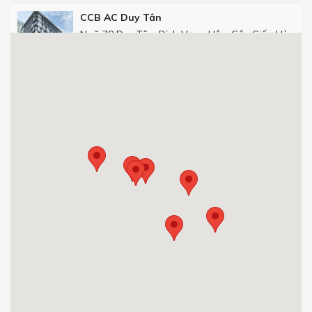
CCB AC Duy Tân
Ngõ 78 Duy Tân, Dịch Vọng Hậu, Cầu Giấy, Hà
Nội
Get Directions
CCB Số 25 phố Thọ Tháp
Số 25 phố Thọ Tháp, Dịch Vọng Hậu, Cầu Giấy,
Hà Nội.
0904 92 0082
Get Directions
CCB 29T1 Hoàng Đạo Thúy
Tòa nhà 29T1, Hoàng Đạo Thúy, Trung Hòa,
Cầu Giấy, Hà Nội, Việt Nam.
0904 92 0082
Get Directions
CCB Việt Á Tower Duy Tân