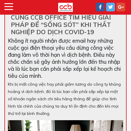
CÙNG CCB OFFICE TÌM HIỂU GIẢI
PHÁP ĐỂ “SỐNG SÓT” KHI THẤT
NGHIỆP DO DỊCH COVID-19
Không ít người nhận được email hay những
cuộc gọi điện thoại yêu cầu dừng công việc
đang làm vô thời hạn vì dịch bệnh. Điều này
chắc chắn sẽ gây ảnh hưởng lớn đến thu nhập
và là lúc bạn cần phải sắp xếp lại kế hoạch chi
tiêu của mình.
Khi bị mất công việc hay phải giảm lương do công ty khủng
hoảng vì dịch bệnh, đó là lúc bạn cần phải sắp xếp lại một
số khoản ngân sách chi tiêu hàng tháng để giúp cho tình
hình tài chính của chúng ta duy trì ổn định cho đến khi mọi
thứ trở lại bình thường.