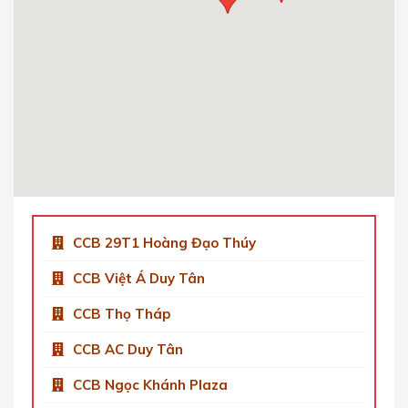
Cầu Giấy, Hà Nội, Việt Nam.
0904 92 0082
Get Directions
CCB Việt Á Tower Duy Tân
Số 9 Phố Duy Tân, Dịch Vọng Hậu, Cầu Giấy,
Hà Nội, Việt Nam
0904 92 0082
Get Directions
CCB 29T1 Hoàng Đạo Thúy
CCB Việt Á Duy Tân
CCB Thọ Tháp
CCB AC Duy Tân
CCB Ngọc Khánh Plaza