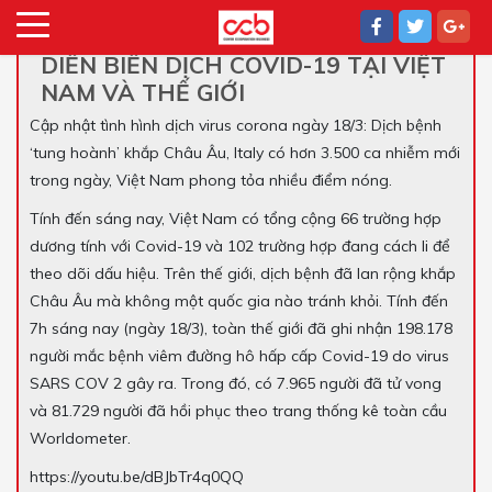
DIỄN BIẾN DỊCH COVID-19 TẠI VIỆT
NAM VÀ THẾ GIỚI
Cập nhật tình hình dịch virus corona ngày 18/3: Dịch bệnh
‘tung hoành’ khắp Châu Âu, Italy có hơn 3.500 ca nhiễm mới
trong ngày, Việt Nam phong tỏa nhiều điểm nóng.
Tính đến sáng nay, Việt Nam có tổng cộng 66 trường hợp
dương tính với Covid-19 và 102 trường hợp đang cách li để
theo dõi dấu hiệu. Trên thế giới, dịch bệnh đã lan rộng khắp
Châu Âu mà không một quốc gia nào tránh khỏi. Tính đến
7h sáng nay (ngày 18/3), toàn thế giới đã ghi nhận 198.178
người mắc bệnh viêm đường hô hấp cấp Covid-19 do virus
SARS COV 2 gây ra. Trong đó, có 7.965 người đã tử vong
và 81.729 người đã hồi phục theo trang thống kê toàn cầu
Worldometer.
https://youtu.be/dBJbTr4q0QQ