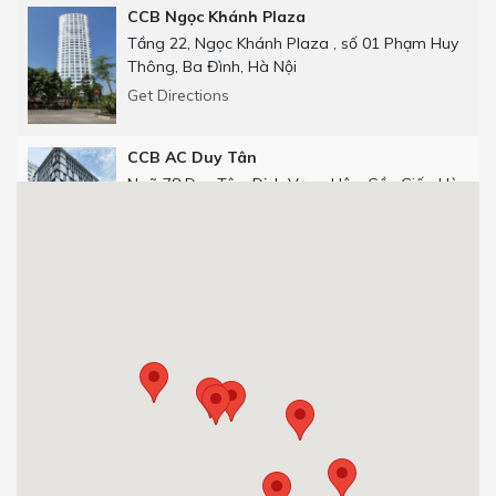
CCB Ngọc Khánh Plaza
Tầng 22, Ngọc Khánh Plaza , số 01 Phạm Huy
Thông, Ba Đình, Hà Nội
Get Directions
CCB AC Duy Tân
Ngõ 78 Duy Tân, Dịch Vọng Hậu, Cầu Giấy, Hà
Nội
Get Directions
CCB Số 25 phố Thọ Tháp
Số 25 phố Thọ Tháp, Dịch Vọng Hậu, Cầu Giấy,
Hà Nội.
0904 92 0082
Get Directions
CCB 29T1 Hoàng Đạo Thúy
Tòa nhà 29T1, Hoàng Đạo Thúy, Trung Hòa,