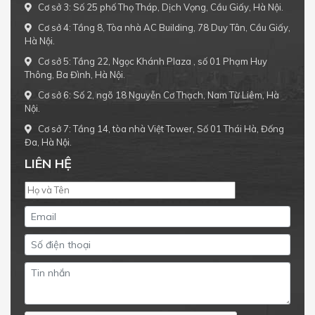
Cơ sở 3: Số 25 phố Thọ Tháp, Dịch Vọng, Cầu Giấy, Hà Nội.
Cơ sở 4: Tầng 8, Tòa nhà AC Building, 78 Duy Tân, Cầu Giấy,
Hà Nội.
Cơ sở 5: Tầng 22, Ngọc Khánh Plaza , số 01 Phạm Huy
Thông, Ba Đình, Hà Nội.
Cơ sở 6: Số 2, ngõ 18 Nguyễn Cơ Thạch, Nam Từ Liêm, Hà
Nội.
Cơ sở 7: Tầng 14, tòa nhà Việt Tower, Số 01 Thái Hà, Đống
Đa, Hà Nội.
LIÊN HỆ