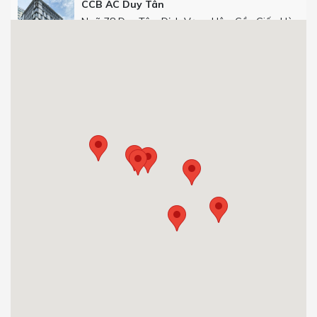
CCB AC Duy Tân
Ngõ 78 Duy Tân, Dịch Vọng Hậu, Cầu Giấy, Hà
Nội
Get Directions
CCB Số 25 phố Thọ Tháp
Số 25 phố Thọ Tháp, Dịch Vọng Hậu, Cầu Giấy,
Hà Nội.
0904 92 0082
Get Directions
CCB 29T1 Hoàng Đạo Thúy
Tòa nhà 29T1, Hoàng Đạo Thúy, Trung Hòa,
Cầu Giấy, Hà Nội, Việt Nam.
0904 92 0082
Get Directions
CCB Việt Á Tower Duy Tân
Số 9 Phố Duy Tân, Dịch Vọng Hậu, Cầu Giấy,