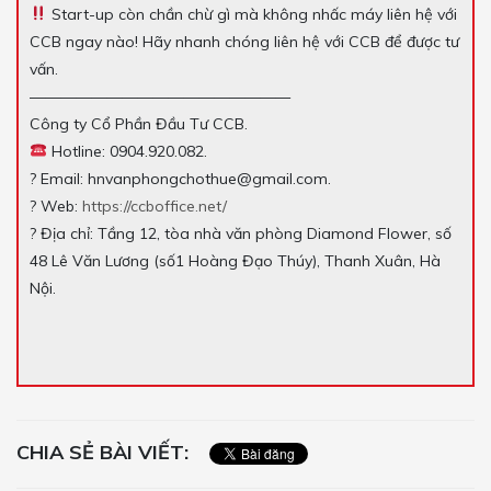
Start-up còn chần chừ gì mà không nhấc máy liên hệ với
CCB ngay nào! Hãy nhanh chóng liên hệ với CCB để được tư
vấn.
—————————————————
Công ty Cổ Phần Đầu Tư CCB.
Hotline: 0904.920.082.
? Email: hnvanphongchothue@gmail.com.
? Web:
https://ccboffice.net/
? Địa chỉ: Tầng 12, tòa nhà văn phòng Diamond Flower, số
48 Lê Văn Lương (số1 Hoàng Đạo Thúy), Thanh Xuân, Hà
Nội.
CHIA SẺ BÀI VIẾT: