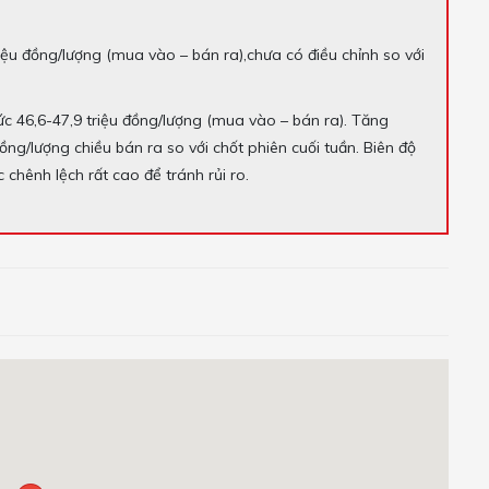
iệu đồng/lượng (mua vào – bán ra),chưa có điều chỉnh so với
c 46,6-47,9 triệu đồng/lượng (mua vào – bán ra). Tăng
g/lượng chiều bán ra so với chốt phiên cuối tuần. Biên độ
chênh lệch rất cao để tránh rủi ro.