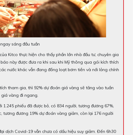
 ngay sáng đầu tuần
của Kitco thực hiện cho thấy phần lớn nhà đầu tư, chuyên gia
báo này được đưa ra khi sau khi Mỹ thông qua gói kích thích
t các nước khác vẫn đang đồng loạt bơm tiền và nới lỏng chính
tích tham gia, thì 92% dự đoán giá vàng sẽ tăng vào tuần
h giá vàng đi ngang.
ới 1.245 phiếu đã được bỏ, có 834 người, tương đương 67%,
ác, tương đương 19% dự đoán vàng giảm, còn lại 176 người
 đại dịch Covid-19 vẫn chưa có dấu hiệu suy giảm. Đến 6h30