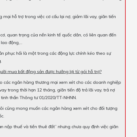
 hỗ trợ trong việc cơ cấu lại nợ, giảm lãi vay, giãn tiến
cơ, quan trọng của nền kinh tế quốc dân, có liên quan đến
 lao động,…
ản phục hồi là một trong các động lực chính kéo theo sự
.
ười mua bất động sản được hưởng lợi từ gói hỗ trợ?
đạo các ngân hàng thương mại xem xét cho các doanh nghiệp
y trong thời hạn 12 tháng, giãn tiến độ trả lãi vay, trả nợ
 tinh thần Thông tư 01/2020/TT-NHNN.
 tôi cũng mong muốn các ngân hàng xem xét cho đối tượng
ốc.
n nộp thuế và tiền thuê đất” nhưng chưa quy định việc giãn