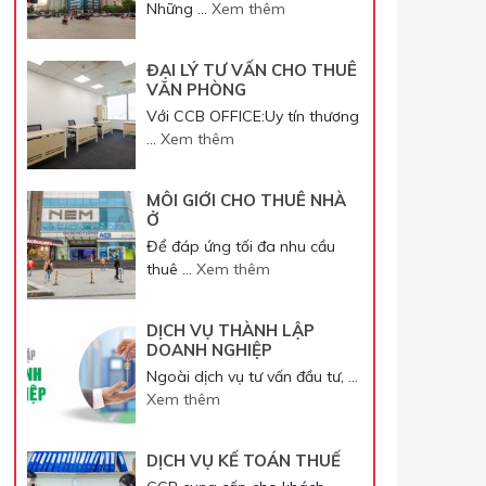
Những …
Xem thêm
ĐẠI LÝ TƯ VẤN CHO THUÊ
VĂN PHÒNG
Với CCB OFFICE:Uy tín thương
…
Xem thêm
MÔI GIỚI CHO THUÊ NHÀ
Ở
Để đáp ứng tối đa nhu cầu
thuê …
Xem thêm
DỊCH VỤ THÀNH LẬP
DOANH NGHIỆP
Ngoài dịch vụ tư vấn đầu tư, …
Xem thêm
DỊCH VỤ KẾ TOÁN THUẾ