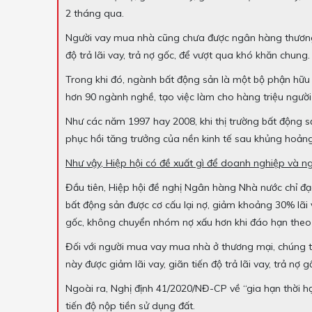
2 tháng qua.
Người vay mua nhà cũng chưa được ngân hàng thương mại
độ trả lãi vay, trả nợ gốc, để vượt qua khó khăn chung.
Trong khi đó, ngành bất động sản là một bộ phận hữu 
hơn 90 ngành nghề, tạo việc làm cho hàng triệu người
Như các năm 1997 hay 2008, khi thị trường bất động s
phục hồi tăng trưởng của nền kinh tế sau khủng hoảng
Như vậy, Hiệp hội có đề xuất gì để doanh nghiệp và ng
Đầu tiên, Hiệp hội đề nghị Ngân hàng Nhà nước chỉ 
bất động sản được cơ cấu lại nợ, giảm khoảng 30% lãi va
gốc, không chuyển nhóm nợ xấu hơn khi đáo hạn theo
Đối với người mua vay mua nhà ở thương mại, chúng
này được giảm lãi vay, giãn tiến độ trả lãi vay, trả nợ g
Ngoài ra, Nghị định 41/2020/NĐ-CP về “gia hạn thời hạ
tiến độ nộp tiền sử dụng đất.