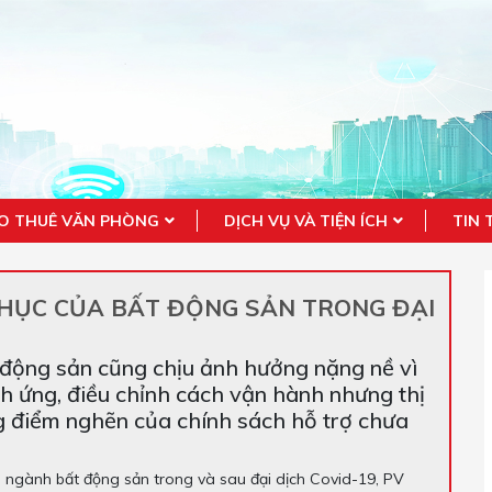
O THUÊ VĂN PHÒNG
DỊCH VỤ VÀ TIỆN ÍCH
TIN 
HỤC CỦA BẤT ĐỘNG SẢN TRONG ĐẠI
t động sản cũng chịu ảnh hưởng nặng nề vì
ch ứng, điều chỉnh cách vận hành nhưng thị
g điểm nghẽn của chính sách hỗ trợ chưa
lại ngành bất động sản trong và sau đại dịch Covid-19, PV