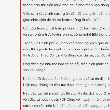
thông báo thu tiền mua nhà, thuê nhà theo hợp đồng 
Việc xem xét chính sách giãn tiến độ thu, giảm tiền th
gian nhất định để hỗ trợ khách hàng là cần thiết.
Cần tập trung phát triển phương thức làm việc từ xa, 
và sản phẩm trực tuyến, online, công nghệ BIM trong s
Trong lúc Chính phủ dự báo khả năng đại dịch qua đi, 
dần, thì ngay từ bây giờ, các doanh nghiệp cần chuẩn b
thị trường. Theo đó, tái khởi động các dự án, các đợt
Ông đánh giá như thế nào về cơ hội, diễn biến phục hồi 
sản nói riêng?
Nước ta đã được quốc tế đánh giá cao về sự ổn định, h
Hiện nay, chúng ta tiếp tục được đánh giá cao trong 
Nếu tiếp tục kiểm soát tốt thì sau khi đại dịch qua đi
vốn đầu tư nước ngoài FDI. Cộng với nguồn nhân lực dồ
sách kích cầu, nền kinh tế nước ta có triển vọng phục