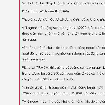
Người Đưa Tin Pháp Luật đã có cuộc trao đổi với ông
Đưa chính sách vào thực tiễn
Thưa ông, đại dịch Covid-19 đang ảnh hưởng không nhỏ 
Với ngành bất động sản, trong quý 1/2020, trên cả n
(bao gồm sản phẩm mới và hàng tồn kho) nhưng tỷ lệ 
năm qua.
Vì không thể tổ chức các hoạt động đông người nên đ
hoạt động. Số doanh nghiệp kinh doanh bất động sản
nhiều năm qua.
Riêng tại TP.HCM, thị trường bất động sản trong quý 
trong tương lai với 2.800 căn, bao gồm 2.700 căn hộ 
và giảm gần 70% so với quý trước.
Nhìn tổng thể, thị trường gần như bị “đóng băng” từ 
70%; doanh thu sụt giảm trên dưới 80% dẫn đến tình t
Tỷ lệ người mua nhà gặp khó khăn tài chính, do bị giả