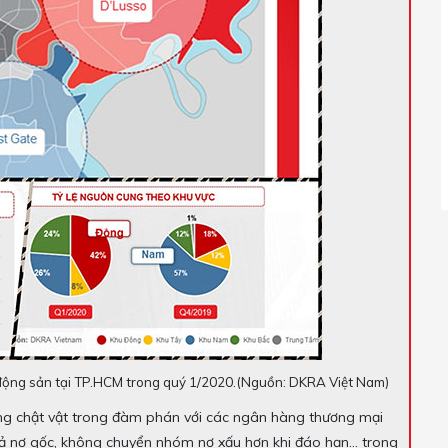
 động sản tại TP.HCM trong quý 1/2020.(Nguồn: DKRA Việt Nam)
ng chật vật trong đàm phán với các ngân hàng thương mại
y, trả nợ gốc, không chuyển nhóm nợ xấu hơn khi đáo hạn… trong