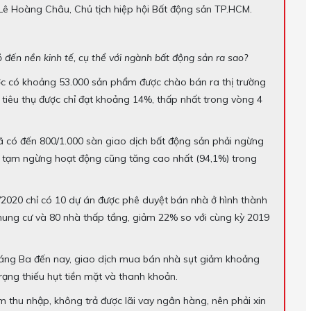
 Lê Hoàng Châu, Chủ tịch hiệp hội Bất động sản TP.HCM.
đến nền kinh tế, cụ thể với ngành bất động sản ra sao?
ước có khoảng 53.000 sản phẩm được chào bán ra thị trường
tiêu thụ được chỉ đạt khoảng 14%, thấp nhất trong vòng 4
ã có đến 800/1.000 sàn giao dịch bất động sản phải ngừng
 tạm ngừng hoạt động cũng tăng cao nhất (94,1%) trong
1/2020 chỉ có 10 dự án được phê duyệt bán nhà ở hình thành
chung cư và 80 nhà thấp tầng, giảm 22% so với cùng kỳ 2019
tháng Ba đến nay, giao dịch mua bán nhà sụt giảm khoảng
rạng thiếu hụt tiền mặt và thanh khoản.
m thu nhập, không trả được lãi vay ngân hàng, nên phải xin