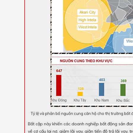
Tỷ lệ và phân bố nguồn cung căn hộ cho thị trường bất
Bất cập này khiến các doanh nghiệp bất động sản đa
về cơ cấu lại nợ, giảm lãi vay, giãn tiến độ trả lãi va