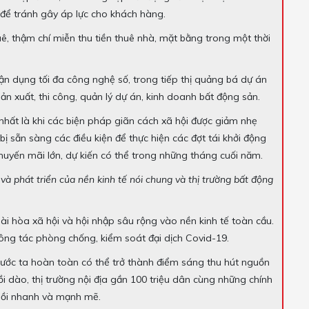
để tránh gây áp lực cho khách hàng.
uê, thậm chí miễn thu tiền thuê nhà, mặt bằng trong một thời
tận dụng tối đa công nghệ số, trong tiếp thị quảng bá dự án
ản xuất, thi công, quản lý dự án, kinh doanh bất động sản.
nhất là khi các biện pháp giãn cách xã hội được giảm nhẹ
ị sẵn sàng các điều kiện để thực hiện các đợt tái khởi động
 khuyến mãi lớn, dự kiến có thể trong những tháng cuối năm.
và phát triển của nền kinh tế nói chung và thị trường bất động
ài hòa xã hội và hội nhập sâu rộng vào nền kinh tế toàn cầu.
công tác phòng chống, kiểm soát đại dịch Covid-19.
, nước ta hoàn toàn có thể trở thành điểm sáng thu hút nguồn
i dào, thị trường nội địa gần 100 triệu dân cùng những chính
 hồi nhanh và mạnh mẽ.