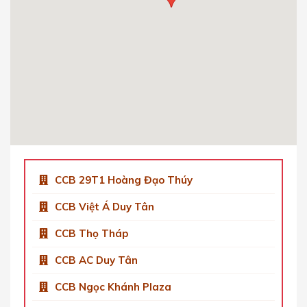
Cầu Giấy, Hà Nội, Việt Nam.
0904 92 0082
Get Directions
CCB Việt Á Tower Duy Tân
Số 9 Phố Duy Tân, Dịch Vọng Hậu, Cầu Giấy,
Hà Nội, Việt Nam
0904 92 0082
Get Directions
CCB 29T1 Hoàng Đạo Thúy
CCB Việt Á Duy Tân
CCB Thọ Tháp
CCB AC Duy Tân
CCB Ngọc Khánh Plaza