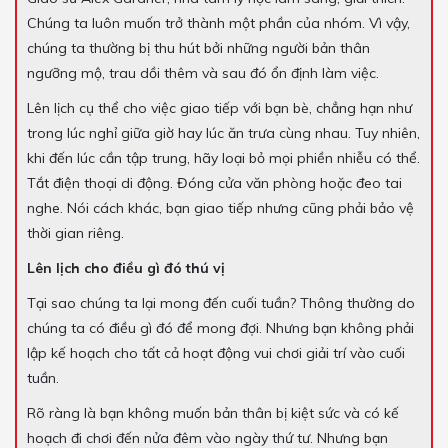
Chúng ta luôn muốn trở thành một phần của nhóm. Vì vậy,
chúng ta thường bị thu hút bởi những người bản thân
ngưỡng mộ, trau dồi thêm và sau đó ổn định làm việc.
Lên lịch cụ thể cho việc giao tiếp với bạn bè, chẳng hạn như
trong lúc nghỉ giữa giờ hay lúc ăn trưa cùng nhau. Tuy nhiên,
khi đến lúc cần tập trung, hãy loại bỏ mọi phiền nhiễu có thể.
Tắt điện thoại di động. Đóng cửa văn phòng hoặc đeo tai
nghe. Nói cách khác, bạn giao tiếp nhưng cũng phải bảo vệ
thời gian riêng.
Lên lịch cho điều gì đó thú vị
Tại sao chúng ta lại mong đến cuối tuần? Thông thường do
chúng ta có điều gì đó để mong đợi. Nhưng bạn không phải
lập kế hoạch cho tất cả hoạt động vui chơi giải trí vào cuối
tuần.
Rõ ràng là bạn không muốn bản thân bị kiệt sức và có kế
hoạch đi chơi đến nửa đêm vào ngày thứ tư. Nhưng bạn