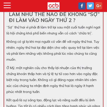
LÀM NHƯ THẾ NÀO ĐỂ KHÔNG “SỢ”
ĐI LÀM VÀO NGÀY THỨ 2 ?
“Sợ” thứ hai vì phải đi làm trở lại sau một cuối tuần nghỉ ngơi
là hội chứng khá phổ biến nhưng vẫn có cách “chữa trị”.
Không có gì lạ khi mọi người có vấn đề với ngày thứ hai. Tuy
nhiên, ngày thứ hai lại đại diện cho việc quay trở lại làm việc
và phải làm những việc không phải lúc nào chúng ta cũng
muốn.
Ở Mỹ, một nghiên cứu cho thấy lợi nhuận của thị trường
chứng khoán thấp hơn và tỷ lệ tự tử cao hơn vào ngày đặc
biệt này trong tuần. Không có gì đáng ngạc nhiên khi cảm
xúc của chúng ta nhận định ngày thứ hai là ngày ít hạnh
phúc nhất trong tuần.
Kết quả là sự sáng tạo, động lực và năng suất đều bị ảnh
hưởng. Tin tốt là có nhiều cách làm tăng hạnh phúc và năng