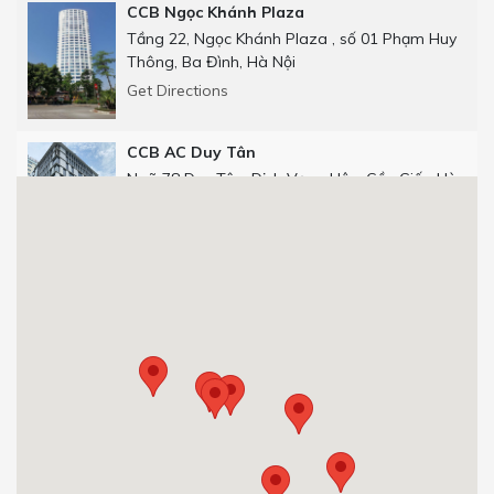
CCB Ngọc Khánh Plaza
Tầng 22, Ngọc Khánh Plaza , số 01 Phạm Huy
Thông, Ba Đình, Hà Nội
Get Directions
CCB AC Duy Tân
Ngõ 78 Duy Tân, Dịch Vọng Hậu, Cầu Giấy, Hà
Nội
Get Directions
CCB Số 25 phố Thọ Tháp
Số 25 phố Thọ Tháp, Dịch Vọng Hậu, Cầu Giấy,
Hà Nội.
0904 92 0082
Get Directions
CCB 29T1 Hoàng Đạo Thúy
Tòa nhà 29T1, Hoàng Đạo Thúy, Trung Hòa,