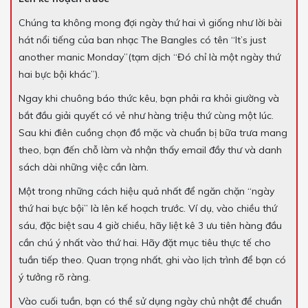
Chúng ta không mong đợi ngày thứ hai vì giống như lời bài
hát nổi tiếng của ban nhạc The Bangles có tên “It’s just
another manic Monday”(tạm dịch “Đó chỉ là một ngày thứ
hai bực bội khác”).
Ngay khi chuông báo thức kêu, bạn phải ra khỏi giường và
bắt đầu giải quyết có vẻ như hàng triệu thứ cùng một lúc.
Sau khi điên cuồng chọn đồ mặc và chuẩn bị bữa trưa mang
theo, bạn đến chỗ làm và nhận thấy email đầy thư và danh
sách dài những việc cần làm.
Một trong những cách hiệu quả nhất để ngăn chặn “ngày
thứ hai bực bội” là lên kế hoạch trước. Ví dụ, vào chiều thứ
sáu, đặc biệt sau 4 giờ chiều, hãy liệt kê 3 ưu tiên hàng đầu
cần chú ý nhất vào thứ hai. Hãy đặt mục tiêu thực tế cho
tuần tiếp theo. Quan trọng nhất, ghi vào lịch trình để bạn có
ý tưởng rõ ràng.
Vào cuối tuần, bạn có thể sử dụng ngày chủ nhật để chuẩn