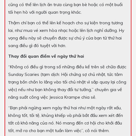
cũng có thể lên lịch ăn trưa cùng bạn bè hoặc có một buổi
tối hẹn hò với người quan trọng khác.
Thậm chí bạn có thể lên kế hoạch cho sự kiện trong tương
lai, như mua vé xem hòa nhạc hoặc lên lịch nghỉ dưỡng. Hy
vọng điều này sẽ chuyển được sự chú ý của bạn từ thứ hai
sang điều gì đó tuyệt vời hơn.
Thay đổi quan điểm về ngày thứ hai
“Không có điều gì trong số những điều kể trên sẽ chữa được
Sunday Scaries (tạm dịch: Hội chứng sợ chủ nhật, tức tâm
trạng bồn chồn lo lắng vào tối chủ nhật vì sắp quay lại công
việc) nếu như bạn không thay đổi tư tưởng,” chuyên gia về
năng suất công việc Jessica Krampe chia sẻ.
“Bạn phải ngừng xem ngày thứ hai như một ngày rất xấu,
không tốt, tồi tệ, khủng khiếp và phải bắt đầu xem xét đến
tất cả khả năng của nó. Nó mang đến cơ hội cho khởi đầu
tốt, mở ra cho bạn một tuần làm việc”, cô nói thêm.