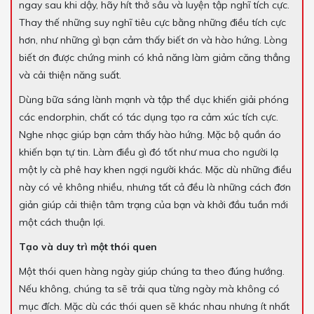
ngay sau khi dậy, hãy hít thở sâu và luyện tập nghĩ tích cực.
Thay thế những suy nghĩ tiêu cực bằng những điều tích cực
hơn, như những gì bạn cảm thấy biết ơn và hào hứng. Lòng
biết ơn được chứng minh có khả năng làm giảm căng thẳng
và cải thiện năng suất.
Dùng bữa sáng lành mạnh và tập thể dục khiến giải phóng
các endorphin, chất có tác dụng tạo ra cảm xúc tích cực.
Nghe nhạc giúp bạn cảm thấy hào hứng. Mặc bộ quần áo
khiến bạn tự tin. Làm điều gì đó tốt như mua cho người lạ
một ly cà phê hay khen ngợi người khác. Mặc dù những điều
này có vẻ không nhiều, nhưng tất cả đều là những cách đơn
giản giúp cải thiện tâm trạng của bạn và khởi đầu tuần mới
một cách thuận lợi.
Tạo và duy trì một thói quen
Một thói quen hàng ngày giúp chúng ta theo đúng hướng.
Nếu không, chúng ta sẽ trải qua từng ngày mà không có
mục đích. Mặc dù các thói quen sẽ khác nhau nhưng ít nhất