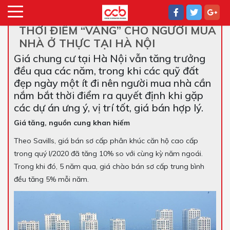
THỜI ĐIỂM “VÀNG” CHO NGƯỜI MUA
NHÀ Ở THỰC TẠI HÀ NỘI
Giá chung cư tại Hà Nội vẫn tăng trưởng
đều qua các năm, trong khi các quỹ đất
đẹp ngày một ít đi nên người mua nhà cần
nắm bắt thời điểm ra quyết định khi gặp
các dự án ưng ý, vị trí tốt, giá bán hợp lý.
Giá tăng, nguồn cung khan hiếm
Theo Savills, giá bán sơ cấp phân khúc căn hộ cao cấp
trong quý I/2020 đã tăng 10% so với cùng kỳ năm ngoái.
Trong khi đó, 5 năm qua, giá chào bán sơ cấp trung bình
đều tăng 5% mỗi năm.