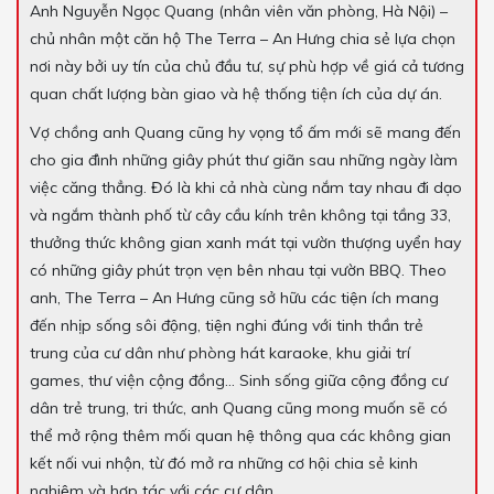
Anh Nguyễn Ngọc Quang (nhân viên văn phòng, Hà Nội) –
chủ nhân một căn hộ The Terra – An Hưng chia sẻ lựa chọn
nơi này bởi uy tín của chủ đầu tư, sự phù hợp về giá cả tương
quan chất lượng bàn giao và hệ thống tiện ích của dự án.
Vợ chồng anh Quang cũng hy vọng tổ ấm mới sẽ mang đến
cho gia đình những giây phút thư giãn sau những ngày làm
việc căng thẳng. Đó là khi cả nhà cùng nắm tay nhau đi dạo
và ngắm thành phố từ cây cầu kính trên không tại tầng 33,
thưởng thức không gian xanh mát tại vườn thượng uyển hay
có những giây phút trọn vẹn bên nhau tại vườn BBQ. Theo
anh, The Terra – An Hưng cũng sở hữu các tiện ích mang
đến nhịp sống sôi động, tiện nghi đúng với tinh thần trẻ
trung của cư dân như phòng hát karaoke, khu giải trí
games, thư viện cộng đồng… Sinh sống giữa cộng đồng cư
dân trẻ trung, tri thức, anh Quang cũng mong muốn sẽ có
thể mở rộng thêm mối quan hệ thông qua các không gian
kết nối vui nhộn, từ đó mở ra những cơ hội chia sẻ kinh
nghiệm và hợp tác với các cư dân.