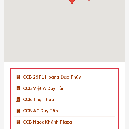
Cầu Giấy, Hà Nội, Việt Nam.
0904 92 0082
Get Directions
CCB Việt Á Tower Duy Tân
Số 9 Phố Duy Tân, Dịch Vọng Hậu, Cầu Giấy,
Hà Nội, Việt Nam
0904 92 0082
Get Directions
CCB 29T1 Hoàng Đạo Thúy
CCB Việt Á Duy Tân
CCB Thọ Tháp
CCB AC Duy Tân
CCB Ngọc Khánh Plaza