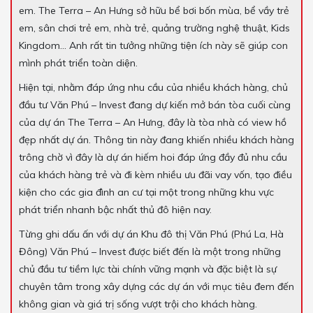
em. The Terra – An Hưng sở hữu bể bơi bốn mùa, bể vầy trẻ
em, sân chơi trẻ em, nhà trẻ, quảng trường nghệ thuật, Kids
Kingdom… Anh rất tin tưởng những tiện ích này sẽ giúp con
mình phát triển toàn diện.
Hiện tại, nhằm đáp ứng nhu cầu của nhiều khách hàng, chủ
đầu tư Văn Phú – Invest đang dự kiến mở bán tòa cuối cùng
của dự án The Terra – An Hưng, đây là tòa nhà có view hồ
đẹp nhất dự án. Thông tin này đang khiến nhiều khách hàng
trông chờ vì đây là dự án hiếm hoi đáp ứng đầy đủ nhu cầu
của khách hàng trẻ và đi kèm nhiều ưu đãi vay vốn, tạo điều
kiện cho các gia đình an cư tại một trong những khu vực
phát triển nhanh bậc nhất thủ đô hiện nay.
Từng ghi dấu ấn với dự án Khu đô thị Văn Phú (Phú La, Hà
Đông) Văn Phú – Invest được biết đến là một trong những
chủ đầu tư tiềm lực tài chính vững mạnh và đặc biệt là sự
chuyên tâm trong xây dựng các dự án với mục tiêu đem đến
không gian và giá trị sống vượt trội cho khách hàng.