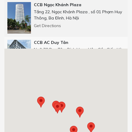
CCB Ngọc Khánh Plaza
Tầng 22, Ngọc Khánh Plaza , số 01 Phạm Huy
Thông, Ba Đình, Hà Nội
Get Directions
CCB AC Duy Tân
Ngõ 78 Duy Tân, Dịch Vọng Hậu, Cầu Giấy, Hà
Nội
Get Directions
CCB Số 25 phố Thọ Tháp
Số 25 phố Thọ Tháp, Dịch Vọng Hậu, Cầu Giấy,
Hà Nội.
0904 92 0082
Get Directions
CCB 29T1 Hoàng Đạo Thúy
Tòa nhà 29T1, Hoàng Đạo Thúy, Trung Hòa,