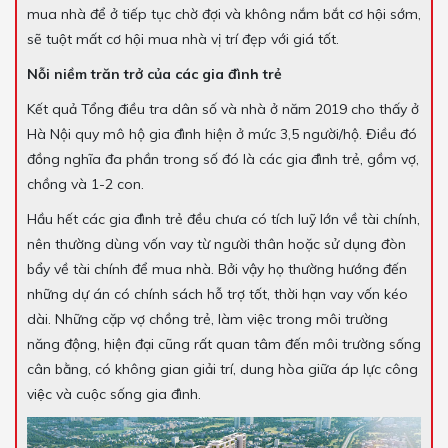
mua nhà để ở tiếp tục chờ đợi và không nắm bắt cơ hội sớm,
sẽ tuột mất cơ hội mua nhà vị trí đẹp với giá tốt.
Nỗi niềm trăn trở của các gia đình trẻ
Kết quả Tổng điều tra dân số và nhà ở năm 2019 cho thấy ở
Hà Nội quy mô hộ gia đình hiện ở mức 3,5 người/hộ. Điều đó
đồng nghĩa đa phần trong số đó là các gia đình trẻ, gồm vợ,
chồng và 1-2 con.
Hầu hết các gia đình trẻ đều chưa có tích luỹ lớn về tài chính,
nên thường dùng vốn vay từ người thân hoặc sử dụng đòn
bẩy về tài chính để mua nhà. Bởi vậy họ thường hướng đến
những dự án có chính sách hỗ trợ tốt, thời hạn vay vốn kéo
dài. Những cặp vợ chồng trẻ, làm việc trong môi trường
năng động, hiện đại cũng rất quan tâm đến môi trường sống
cân bằng, có không gian giải trí, dung hòa giữa áp lực công
việc và cuộc sống gia đình.