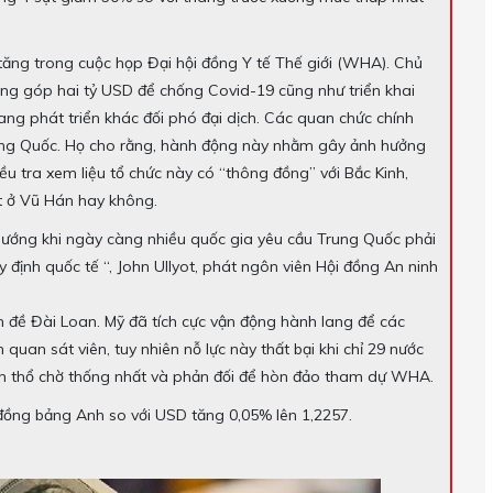
 tăng trong cuộc họp Đại hội đồng Y tế Thế giới (WHA). Chủ
óng góp hai tỷ USD để chống Covid-19 cũng như triển khai
đang phát triển khác đối phó đại dịch. Các quan chức chính
rung Quốc. Họ cho rằng, hành động này nhằm gây ảnh hưởng
 tra xem liệu tổ chức này có “thông đồng” với Bắc Kinh,
t ở Vũ Hán hay không.
ướng khi ngày càng nhiều quốc gia yêu cầu Trung Quốc phải
 định quốc tế “, John Ullyot, phát ngôn viên Hội đồng An ninh
n đề Đài Loan. Mỹ đã tích cực vận động hành lang để các
quan sát viên, tuy nhiên nỗ lực này thất bại khi chỉ 29 nước
nh thổ chờ thống nhất và phản đối để hòn đảo tham dự WHA.
 đồng bảng Anh so với USD tăng 0,05% lên 1,2257.