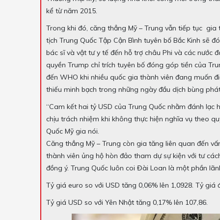
kể từ năm 2015.
Trong khi đó, căng thẳng Mỹ – Trung vẫn tiếp tục gia
tịch Trung Quốc Tập Cận Bình tuyên bố Bắc Kinh sẽ đ
bác sĩ và vật tư y tế đến hỗ trợ châu Phi và các nước 
quyền Trump chỉ trích tuyên bố đóng góp tiền của T
đến WHO khi nhiều quốc gia thành viên đang muốn điều
thiếu minh bạch trong những ngày đầu dịch bùng phá
“Cam kết hai tỷ USD của Trung Quốc nhằm đánh lạc h
chịu trách nhiệm khi không thực hiện nghĩa vụ theo quy
Quốc Mỹ gia nói.
Căng thẳng Mỹ – Trung còn gia tăng liên quan đến vấ
thành viên ủng hộ hòn đảo tham dự sự kiện với tư cách 
đồng ý. Trung Quốc luôn coi Đài Loan là một phần lã
Tỷ giá euro so với USD tăng 0,06% lên 1,0928. Tỷ giá
Tỷ giá USD so với Yên Nhật tăng 0,17% lên 107,86.