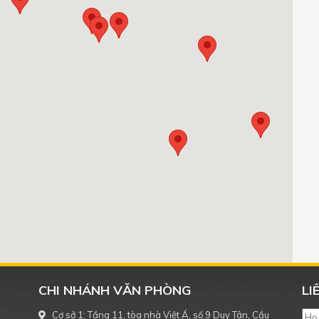
CHI NHÁNH VĂN PHÒNG
LI
Cơ sở 1: Tầng 11, tòa nhà Việt Á, số 9 Duy Tân, Cầu