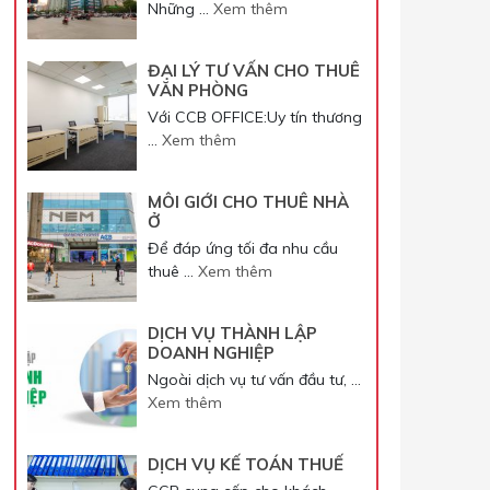
Những …
Xem thêm
ĐẠI LÝ TƯ VẤN CHO THUÊ
VĂN PHÒNG
Với CCB OFFICE:Uy tín thương
…
Xem thêm
MÔI GIỚI CHO THUÊ NHÀ
Ở
Để đáp ứng tối đa nhu cầu
thuê …
Xem thêm
DỊCH VỤ THÀNH LẬP
DOANH NGHIỆP
Ngoài dịch vụ tư vấn đầu tư, …
Xem thêm
DỊCH VỤ KẾ TOÁN THUẾ