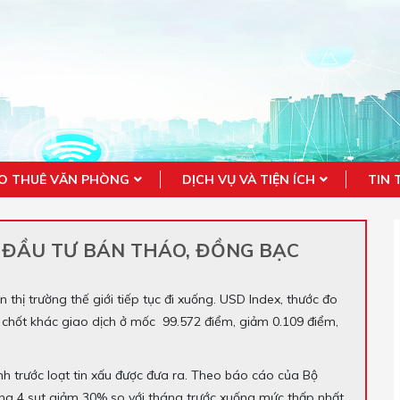
O THUÊ VĂN PHÒNG
DỊCH VỤ VÀ TIỆN ÍCH
TIN 
À ĐẦU TƯ BÁN THÁO, ĐỒNG BẠC
thị trường thế giới tiếp tục đi xuống. USD Index, thước đo
 chốt khác giao dịch ở mốc 99.572 điểm, giảm 0.109 điểm,
 trước loạt tin xấu được đưa ra. Theo báo cáo của Bộ
ng 4 sụt giảm 30% so với tháng trước xuống mức thấp nhất